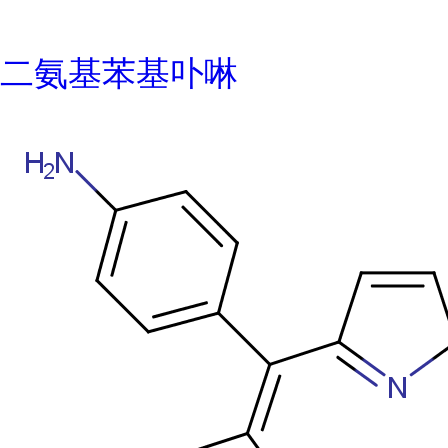
二氨基苯基卟啉