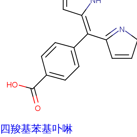
四羧基苯基卟啉