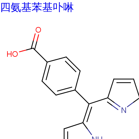
四氨基苯基卟啉