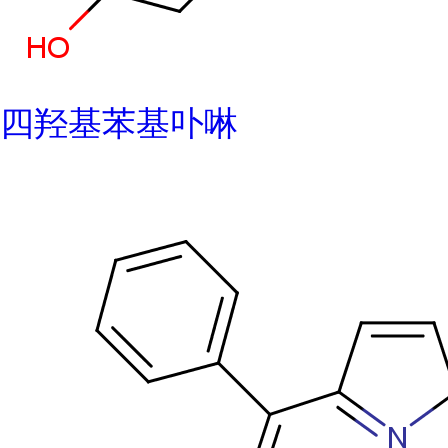
四羟基苯基卟啉