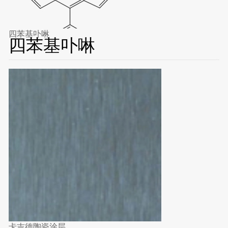
四苯基卟啉
四苯基卟啉
卡吉德陶瓷涂层